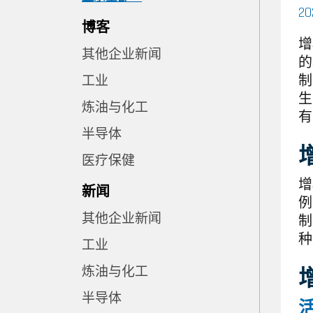
2
博客
增
其他企业新闻
的
制
工业
生
炼油与化工
有
半导体
医疗保健
增
新闻
例
其他企业新闻
制
种
工业
炼油与化工
半导体