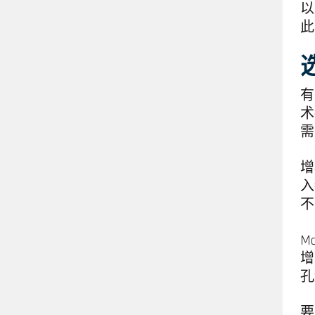
以
此
有
术
需
增
入
不
M
增
孔
要