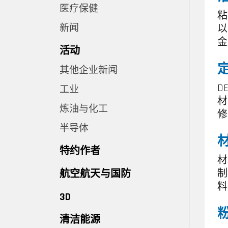
医疗保健
粘
新闻
以
金
活动
定
其他企业新闻
D
工业
材
炼油与化工
修
半导体
特约作者
材
制
航空航天与国防
料
3D
粉
清洁能源