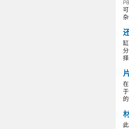
P
可
杂
缸
分
择
在
于
的
此