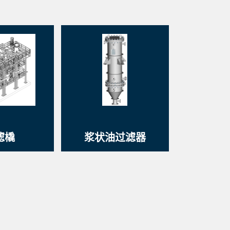
滤橇
浆状油过滤器