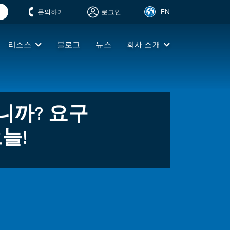
색
EN
문의하기
로그인
리소스
블로그
​뉴스
회사 소개
니까? 요구
늘!