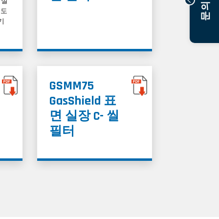
문의하기
 설
순도
기
GSMM75
GasShield 표
면 실장 C- 씰
필터