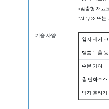
»맞춤형 재료
*Alloy 22 
기술 사양
입자 제거 크기
헬륨 누출 등급
수분 기여 :
총 탄화수소 
입자 흘리기 