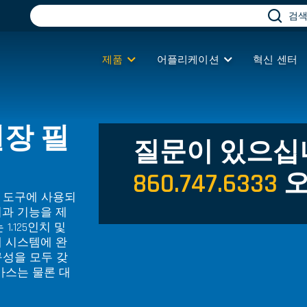
검
제품
어플리케이션
혁신 센터
 실장 필
질문이 있으십
860.747.6333
오
OEM 도구에 사용되
여과 기능을 제
1.125인치 및
분배 시스템에 완
구성을 모두 갖
가스는 물론 대