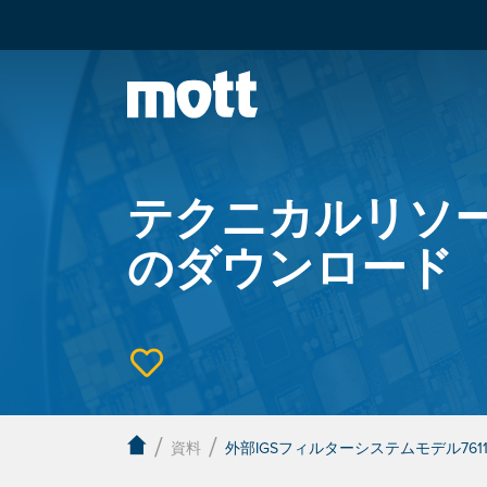
テクニカルリソ
のダウンロード
/
/
資料
外部IGSフィルターシステムモデル761