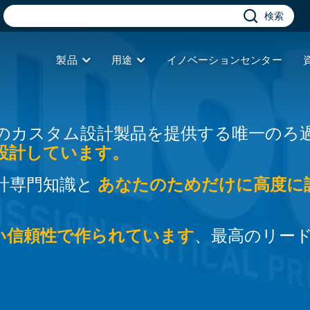
検索
製品
用途
イノベーションセンター
のカスタム設計製品を提供する唯一のろ
設計しています。
計専門知識と
あなたのためだけに高度に
い信頼性で作られています
、最高のリー