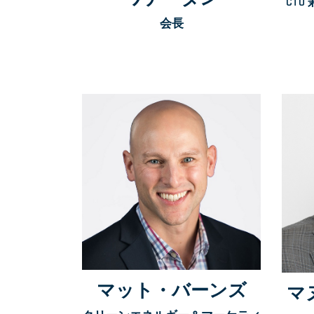
CT
会長
マット・バーンズ
マ