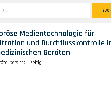
SUC
oröse Medientechnologie für
iltration und Durchflusskontrolle i
edizinischen Geräten
räteübersicht, 1-seitig