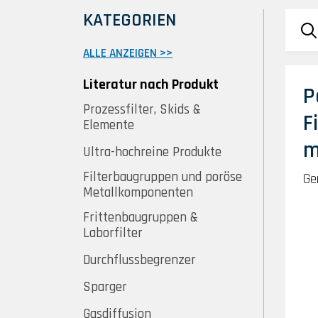
KATEGORIEN
ALLE ANZEIGEN >>
Literatur nach Produkt
P
Prozessfilter, Skids &
F
Elemente
m
Ultra-hochreine Produkte
Filterbaugruppen und poröse
Ge
Metallkomponenten
Frittenbaugruppen &
Laborfilter
Durchflussbegrenzer
Sparger
Gasdiffusion