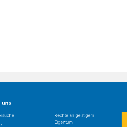
 uns
ersuche
Rechte an geistigem
Eigentum
re